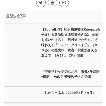
最近の記事
【Zoom配信】紀伊國屋書店Kinoppy&
光文社古典新訳文庫読書会#122 伯爵
を追いかけろ！ 刊行途中だからこそ
味わえる『モンテ゠クリスト伯』（全
６巻）の醍醐味 訳者・前山悠さんを
迎えて 8月27日（木）開催
「字幕マジックの女たち 映像×多言語
×翻訳」 Vol.７ 齋藤敦子さん追悼
これから出る本（2026年8月・9月）