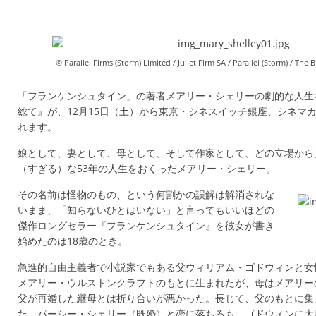
© Parallel Firms (Storm) Limited / Juliet Firm SA / Parallel (Storm) / The B
「フランケンシュタイン」の著者メアリー・シェリーの劇的な人生
総て』が、12月15日（土）から東京・シネスイッチ銀座、シネマ
れます。
娘として、妻として、母として、そして作家として、どの立場から
（すぎる）な53年の人生をおくったメアリー・シェリー。
その名前は怪物のもの、という何割かの誤解は解消されな
いまま、「知らないひとはいない」と言ってもいいほどの
傑作ロングセラー『フランケンシュタイン』を彼女が書き
始めたのは18歳のとき。
急進的自由主義者で小説家でもある父ウィリアム・ゴドウィンと女
メアリー・ウルストンクラフトのもとに生まれたが、母はメアリー
父が再婚した継母とは折り合いが悪かった。長じて、父のもとに集
た、パーシー・シェリー（既婚）と恋に落ちるも、ゴドウィンに大