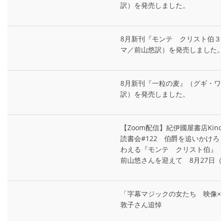
訳）を発売しました。
8月新刊『モンテ゠クリスト伯
マ／前山悠訳）を発売しました
8月新刊『一粒の麦』（グギ・
訳）を発売しました。
【Zoom配信】紀伊國屋書店Kin
読書会#122 伯爵を追いかけ
わえる『モンテ゠クリスト伯』
前山悠さんを迎えて 8月27日
「字幕マジックの女たち 映像×多言
敦子さん追悼