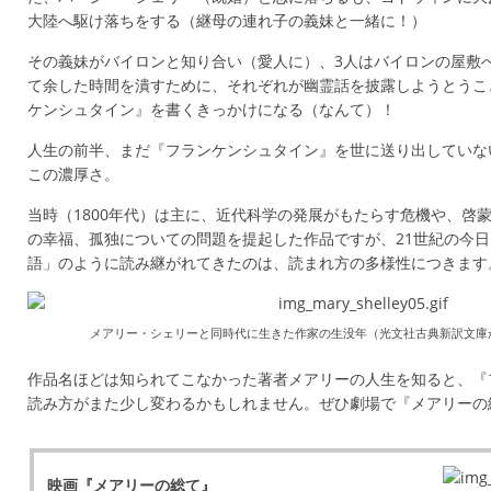
大陸へ駆け落ちをする（継母の連れ子の義妹と一緒に！）
その義妹がバイロンと知り合い（愛人に）、3人はバイロンの屋敷
て余した時間を潰すために、それぞれが幽霊話を披露しようとうこ
ケンシュタイン』を書くきっかけになる（なんて）！
人生の前半、まだ『フランケンシュタイン』を世に送り出していな
この濃厚さ。
当時（1800年代）は主に、近代科学の発展がもたらす危機や、啓
の幸福、孤独についての問題を提起した作品ですが、21世紀の今
語」のように読み継がれてきたのは、読まれ方の多様性につきます
メアリー・シェリーと同時代に生きた作家の生没年（光文社古典新訳文庫
作品名ほどは知られてこなかった著者メアリーの人生を知ると、『
読み方がまた少し変わるかもしれません。ぜひ劇場で『メアリーの
映画『メアリーの総て』