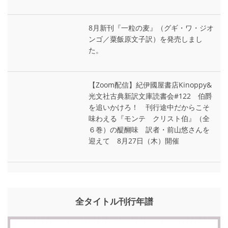
8月新刊『一粒の麦』（グギ・ワ・ジオ
ンゴ／粟飯原文子訳）を発売しまし
た。
【Zoom配信】紀伊國屋書店Kinoppy&
光文社古典新訳文庫読書会#122 伯爵
を追いかけろ！ 刊行途中だからこそ
味わえる『モンテ゠クリスト伯』（全
６巻）の醍醐味 訳者・前山悠さんを
迎えて 8月27日（木）開催
全タイトル刊行年譜