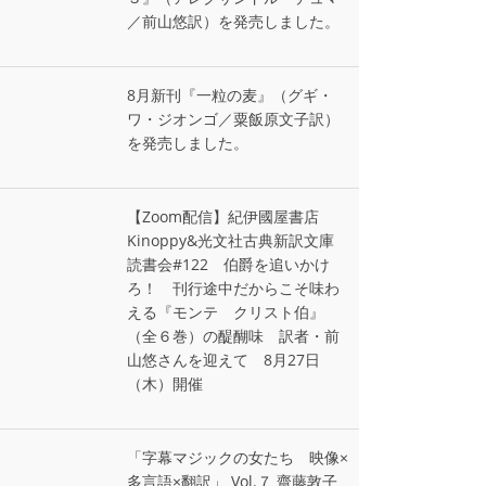
／前山悠訳）を発売しました。
8月新刊『一粒の麦』（グギ・
ワ・ジオンゴ／粟飯原文子訳）
を発売しました。
【Zoom配信】紀伊國屋書店
Kinoppy&光文社古典新訳文庫
読書会#122 伯爵を追いかけ
ろ！ 刊行途中だからこそ味わ
える『モンテ゠クリスト伯』
（全６巻）の醍醐味 訳者・前
山悠さんを迎えて 8月27日
（木）開催
「字幕マジックの女たち 映像×
多言語×翻訳」 Vol.７ 齋藤敦子