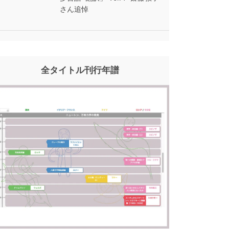
さん追悼
全タイトル刊行年譜