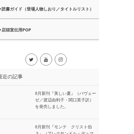
読書ガイド（登場人物しおり／タイトルリスト）
店頭宣伝用POP
最近の記事
8月新刊『美しい夏』（パヴェー
ゼ／渡辺由利子・関口英子訳）
を発売しました。
8月新刊『モンテ゠クリスト伯
３』（アレクサンドル・デュマ