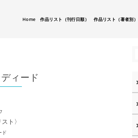
Home
作品リスト（刊行日順）
作品リスト（著者別
ンディード
7
リスト〉
ード