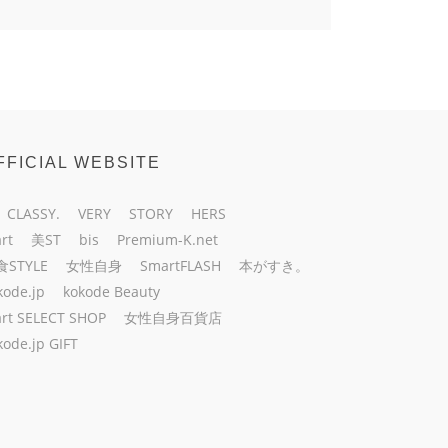
FFICIAL WEBSITE
CLASSY.
VERY
STORY
HERS
rt
美ST
bis
Premium-K.net
食STYLE
女性自身
SmartFLASH
本がすき。
kode.jp
kokode Beauty
rt SELECT SHOP
女性自身百貨店
kode.jp GIFT