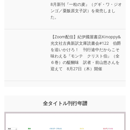
8月新刊『一粒の麦』（グギ・ワ・ジオ
ンゴ／粟飯原文子訳）を発売しまし
た。
【Zoom配信】紀伊國屋書店Kinoppy&
光文社古典新訳文庫読書会#122 伯爵
を追いかけろ！ 刊行途中だからこそ
味わえる『モンテ゠クリスト伯』（全
６巻）の醍醐味 訳者・前山悠さんを
迎えて 8月27日（木）開催
全タイトル刊行年譜