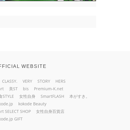
FFICIAL WEBSITE
CLASSY.
VERY
STORY
HERS
rt
美ST
bis
Premium-K.net
食STYLE
女性自身
SmartFLASH
本がすき。
kode.jp
kokode Beauty
rt SELECT SHOP
女性自身百貨店
kode.jp GIFT