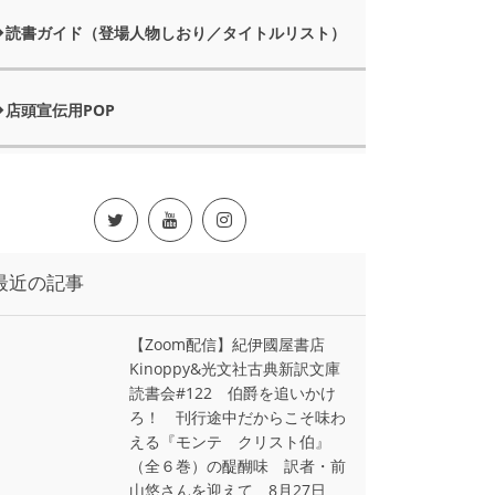
読書ガイド（登場人物しおり／タイトルリスト）
店頭宣伝用POP
最近の記事
【Zoom配信】紀伊國屋書店
Kinoppy&光文社古典新訳文庫
読書会#122 伯爵を追いかけ
ろ！ 刊行途中だからこそ味わ
える『モンテ゠クリスト伯』
（全６巻）の醍醐味 訳者・前
山悠さんを迎えて 8月27日