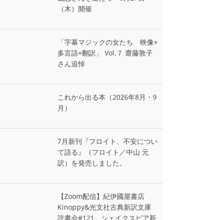
（木）開催
「字幕マジックの女たち 映像×
多言語×翻訳」 Vol.７ 齋藤敦子
さん追悼
これから出る本（2026年8月・9
月）
7月新刊『フロイト、不安につい
て語る』（フロイト／中山 元
訳）を発売しました。
【Zoom配信】紀伊國屋書店
Kinoppy&光文社古典新訳文庫
読書会#121 シェイクスピア新