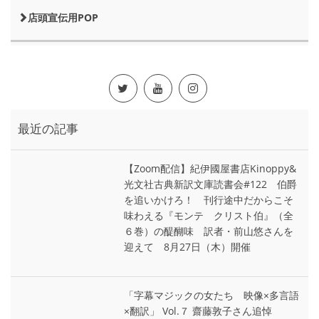
店頭宣伝用POP
最近の記事
【Zoom配信】紀伊國屋書店Kinoppy&
光文社古典新訳文庫読書会#122 伯爵
を追いかけろ！ 刊行途中だからこそ
味わえる『モンテ゠クリスト伯』（全
６巻）の醍醐味 訳者・前山悠さんを
迎えて 8月27日（木）開催
「字幕マジックの女たち 映像×多言語
×翻訳」 Vol.７ 齋藤敦子さん追悼