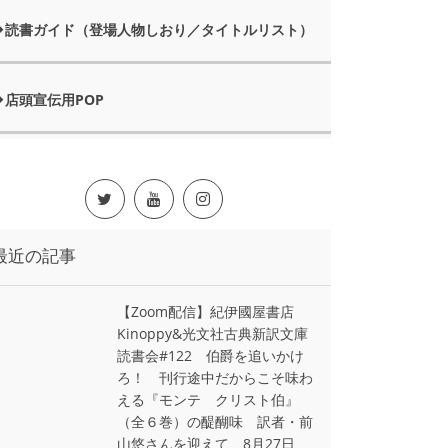
読書ガイド（登場人物しおり／タイトルリスト）
店頭宣伝用POP
最近の記事
【Zoom配信】紀伊國屋書店
Kinoppy&光文社古典新訳文庫
読書会#122 伯爵を追いかけ
ろ！ 刊行途中だからこそ味わ
える『モンテ゠クリスト伯』
（全６巻）の醍醐味 訳者・前
山悠さんを迎えて 8月27日