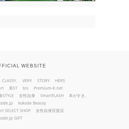
FFICIAL WEBSITE
CLASSY.
VERY
STORY
HERS
rt
美ST
bis
Premium-K.net
食STYLE
女性自身
SmartFLASH
本がすき。
kode.jp
kokode Beauty
rt SELECT SHOP
女性自身百貨店
kode.jp GIFT