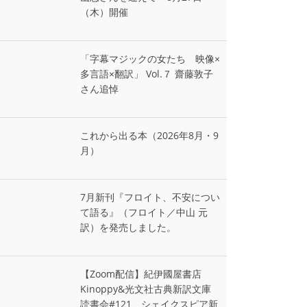
（木）開催
「字幕マジックの女たち 映像×
多言語×翻訳」 Vol.７ 齋藤敦子
さん追悼
これから出る本（2026年8月・9
月）
7月新刊『フロイト、不安につい
て語る』（フロイト／中山 元
訳）を発売しました。
【Zoom配信】紀伊國屋書店
Kinoppy&光文社古典新訳文庫
読書会#121 シェイクスピア新