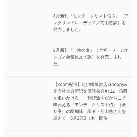
8月新刊『モンテ゠クリスト伯３』（ア
レクサンドル・デュマ／前山悠訳）を
発売しました。
8月新刊『一粒の麦』（グギ・ワ・ジオ
ンゴ／粟飯原文子訳）を発売しまし
た。
【Zoom配信】紀伊國屋書店Kinoppy&
光文社古典新訳文庫読書会#122 伯爵
を追いかけろ！ 刊行途中だからこそ
味わえる『モンテ゠クリスト伯』（全
６巻）の醍醐味 訳者・前山悠さんを
迎えて 8月27日（木）開催