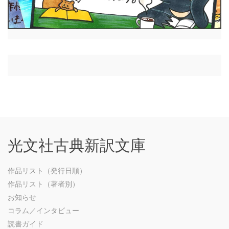
光文社古典新訳文庫
作品リスト（発行日順）
作品リスト（著者別）
お知らせ
コラム／インタビュー
読書ガイド