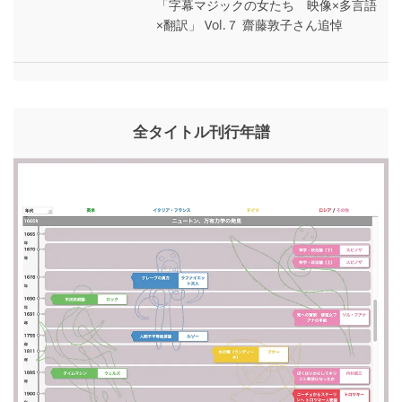
「字幕マジックの女たち 映像×多言語
×翻訳」 Vol.７ 齋藤敦子さん追悼
全タイトル刊行年譜