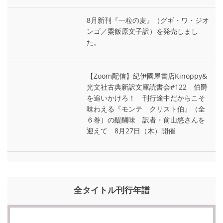
8月新刊『一粒の麦』（グギ・ワ・ジオ
ンゴ／粟飯原文子訳）を発売しまし
た。
【Zoom配信】紀伊國屋書店Kinoppy&
光文社古典新訳文庫読書会#122 伯爵
を追いかけろ！ 刊行途中だからこそ
味わえる『モンテ゠クリスト伯』（全
６巻）の醍醐味 訳者・前山悠さんを
迎えて 8月27日（木）開催
全タイトル刊行年譜