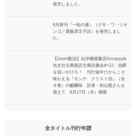
発売しました。
8月新刊『一粒の麦』（グギ・ワ・ジオ
ンゴ／粟飯原文子訳）を発売しまし
た。
【Zoom配信】紀伊國屋書店Kinoppy&
光文社古典新訳文庫読書会#122 伯爵
を追いかけろ！ 刊行途中だからこそ
味わえる『モンテ゠クリスト伯』（全
６巻）の醍醐味 訳者・前山悠さんを
迎えて 8月27日（木）開催
全タイトル刊行年譜