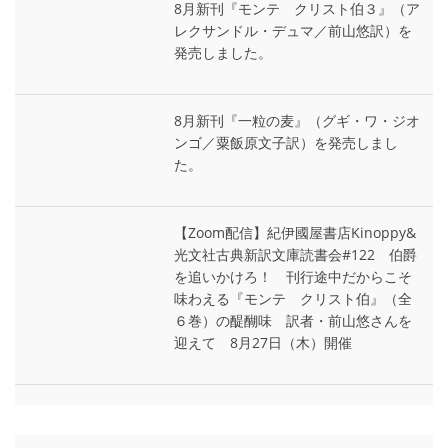
8月新刊『モンテ゠クリスト伯３』（ア
レクサンドル・デュマ／前山悠訳）を
発売しました。
8月新刊『一粒の麦』（グギ・ワ・ジオ
ンゴ／粟飯原文子訳）を発売しまし
た。
【Zoom配信】紀伊國屋書店Kinoppy&
光文社古典新訳文庫読書会#122 伯爵
を追いかけろ！ 刊行途中だからこそ
味わえる『モンテ゠クリスト伯』（全
６巻）の醍醐味 訳者・前山悠さんを
迎えて 8月27日（木）開催