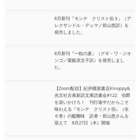
8月新刊『モンテ゠クリスト伯３』（ア
レクサンドル・デュマ／前山悠訳）を
発売しました。
8月新刊『一粒の麦』（グギ・ワ・ジオ
ンゴ／粟飯原文子訳）を発売しまし
た。
【Zoom配信】紀伊國屋書店Kinoppy&
光文社古典新訳文庫読書会#122 伯爵
を追いかけろ！ 刊行途中だからこそ
味わえる『モンテ゠クリスト伯』（全
６巻）の醍醐味 訳者・前山悠さんを
迎えて 8月27日（木）開催