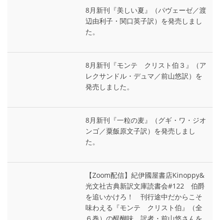
8月新刊『美しい夏』（パヴェーゼ／渡
辺由利子・関口英子訳）を発売しまし
た。
8月新刊『モンテ゠クリスト伯３』（ア
レクサンドル・デュマ／前山悠訳）を
発売しました。
8月新刊『一粒の麦』（グギ・ワ・ジオ
ンゴ／粟飯原文子訳）を発売しまし
た。
【Zoom配信】紀伊國屋書店Kinoppy&
光文社古典新訳文庫読書会#122 伯爵
を追いかけろ！ 刊行途中だからこそ
味わえる『モンテ゠クリスト伯』（全
６巻）の醍醐味 訳者・前山悠さんを