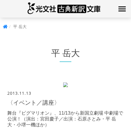
平 岳大
平 岳大
2013.11.13
〈イベント／講座〉
舞台『ピグマリオン』、11/13から新国立劇場 中劇場で
公演！（演出：宮田慶子／出演：石原さとみ・平 岳
大・小堺一機ほか）