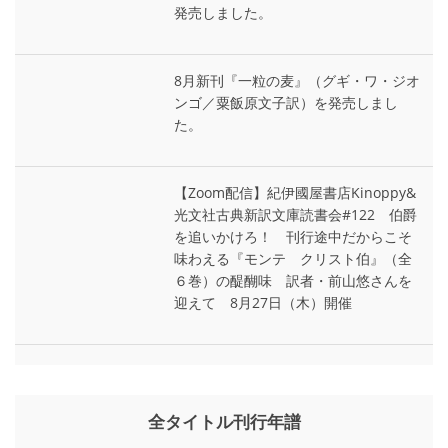
発売しました。
8月新刊『一粒の麦』（グギ・ワ・ジオ
ンゴ／粟飯原文子訳）を発売しまし
た。
【Zoom配信】紀伊國屋書店Kinoppy&
光文社古典新訳文庫読書会#122 伯爵
を追いかけろ！ 刊行途中だからこそ
味わえる『モンテ゠クリスト伯』（全
６巻）の醍醐味 訳者・前山悠さんを
迎えて 8月27日（木）開催
全タイトル刊行年譜