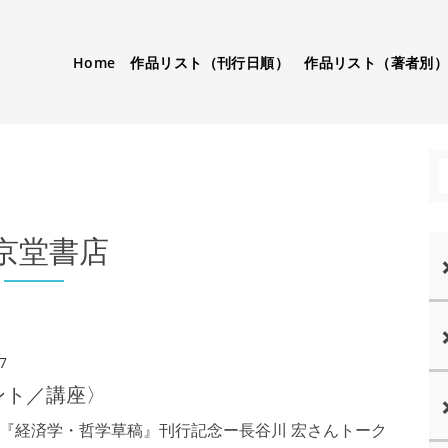
Home
作品リスト（刊行日順）
作品リスト（著者別
京堂書店
7
ント／講座〉
刊『経済学・哲学草稿』刊行記念ー長谷川 宏さんトーク