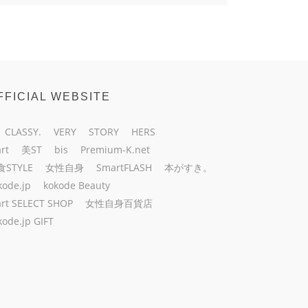
FFICIAL WEBSITE
CLASSY.
VERY
STORY
HERS
rt
美ST
bis
Premium-K.net
食STYLE
女性自身
SmartFLASH
本がすき。
kode.jp
kokode Beauty
rt SELECT SHOP
女性自身百貨店
kode.jp GIFT