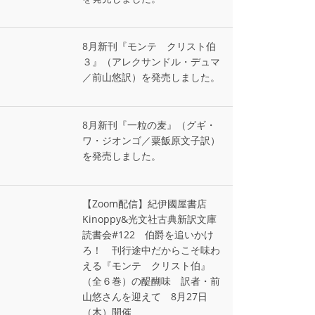
8月新刊『モンテ゠クリスト伯
３』（アレクサンドル・デュマ
／前山悠訳）を発売しました。
8月新刊『一粒の麦』（グギ・
ワ・ジオンゴ／粟飯原文子訳）
を発売しました。
【Zoom配信】紀伊國屋書店
Kinoppy&光文社古典新訳文庫
読書会#122 伯爵を追いかけ
ろ！ 刊行途中だからこそ味わ
える『モンテ゠クリスト伯』
（全６巻）の醍醐味 訳者・前
山悠さんを迎えて 8月27日
（木）開催