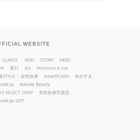
FFICIAL WEBSITE
CLASSY.
VERY
STORY
HERS
rt
美ST
bis
Premium-K.net
食STYLE
女性自身
SmartFLASH
本がすき。
kode.jp
kokode Beauty
rt SELECT SHOP
女性自身百貨店
kode.jp GIFT