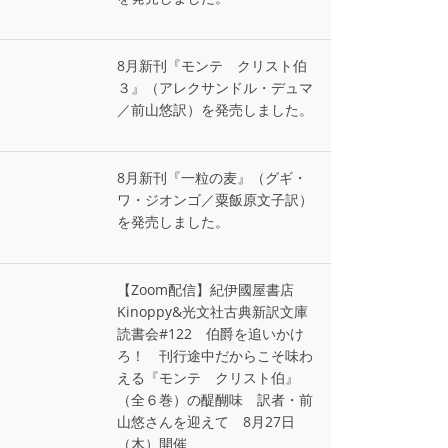
8月新刊『モンテ゠クリスト伯
３』（アレクサンドル・デュマ
／前山悠訳）を発売しました。
8月新刊『一粒の麦』（グギ・
ワ・ジオンゴ／粟飯原文子訳）
を発売しました。
【Zoom配信】紀伊國屋書店
Kinoppy&光文社古典新訳文庫
読書会#122 伯爵を追いかけ
ろ！ 刊行途中だからこそ味わ
える『モンテ゠クリスト伯』
（全６巻）の醍醐味 訳者・前
山悠さんを迎えて 8月27日
（木）開催