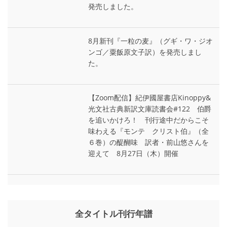
発売しました。
8月新刊『一粒の麦』（グギ・ワ・ジオ
ンゴ／粟飯原文子訳）を発売しまし
た。
【Zoom配信】紀伊國屋書店Kinoppy&
光文社古典新訳文庫読書会#122 伯爵
を追いかけろ！ 刊行途中だからこそ
味わえる『モンテ゠クリスト伯』（全
６巻）の醍醐味 訳者・前山悠さんを
迎えて 8月27日（木）開催
全タイトル刊行年譜