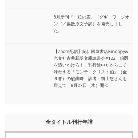
8月新刊『一粒の麦』（グギ・ワ・ジオ
ンゴ／粟飯原文子訳）を発売しまし
た。
【Zoom配信】紀伊國屋書店Kinoppy&
光文社古典新訳文庫読書会#122 伯爵
を追いかけろ！ 刊行途中だからこそ
味わえる『モンテ゠クリスト伯』（全
６巻）の醍醐味 訳者・前山悠さんを
迎えて 8月27日（木）開催
全タイトル刊行年譜