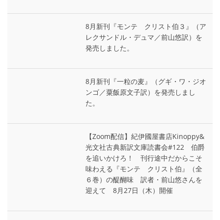
8月新刊『モンテ゠クリスト伯３』（ア
レクサンドル・デュマ／前山悠訳）を
発売しました。
8月新刊『一粒の麦』（グギ・ワ・ジオ
ンゴ／粟飯原文子訳）を発売しまし
た。
【Zoom配信】紀伊國屋書店Kinoppy&
光文社古典新訳文庫読書会#122 伯爵
を追いかけろ！ 刊行途中だからこそ
味わえる『モンテ゠クリスト伯』（全
６巻）の醍醐味 訳者・前山悠さんを
迎えて 8月27日（木）開催