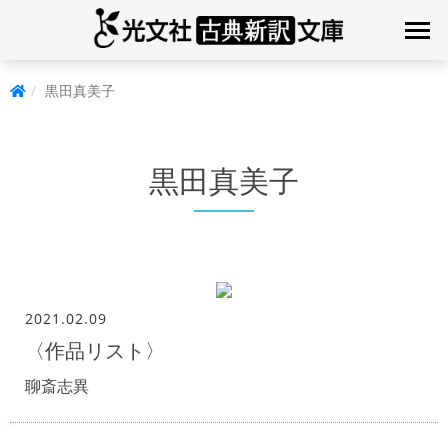
黒田真美子
黒田真美子
2021.02.09
〈作品リスト〉
聊斎志異