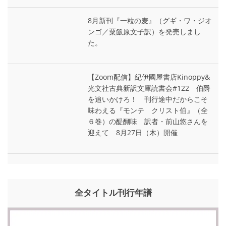
8月新刊『一粒の麦』（グギ・ワ・ジオ
ンゴ／粟飯原文子訳）を発売しまし
た。
【Zoom配信】紀伊國屋書店Kinoppy&
光文社古典新訳文庫読書会#122 伯爵
を追いかけろ！ 刊行途中だからこそ
味わえる『モンテ゠クリスト伯』（全
６巻）の醍醐味 訳者・前山悠さんを
迎えて 8月27日（木）開催
全タイトル刊行年譜