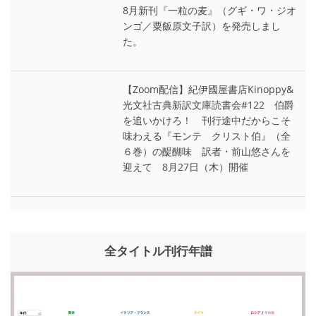
8月新刊『一粒の麦』（グギ・ワ・ジオ
ンゴ／粟飯原文子訳）を発売しまし
た。
【Zoom配信】紀伊國屋書店Kinoppy&
光文社古典新訳文庫読書会#122 伯爵
を追いかけろ！ 刊行途中だからこそ
味わえる『モンテ゠クリスト伯』（全
６巻）の醍醐味 訳者・前山悠さんを
迎えて 8月27日（木）開催
全タイトル刊行年譜