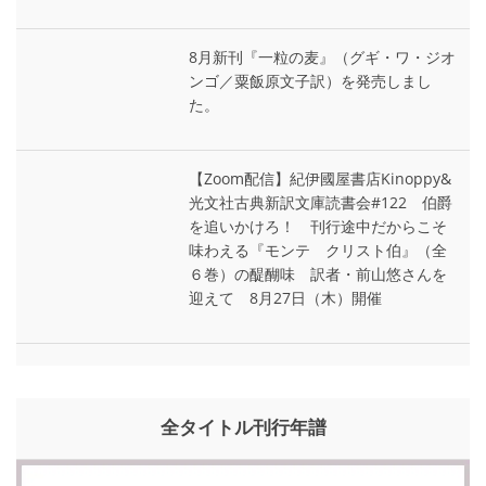
8月新刊『一粒の麦』（グギ・ワ・ジオ
ンゴ／粟飯原文子訳）を発売しまし
た。
【Zoom配信】紀伊國屋書店Kinoppy&
光文社古典新訳文庫読書会#122 伯爵
を追いかけろ！ 刊行途中だからこそ
味わえる『モンテ゠クリスト伯』（全
６巻）の醍醐味 訳者・前山悠さんを
迎えて 8月27日（木）開催
全タイトル刊行年譜