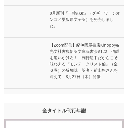
8月新刊『一粒の麦』（グギ・ワ・ジオ
ンゴ／粟飯原文子訳）を発売しまし
た。
【Zoom配信】紀伊國屋書店Kinoppy&
光文社古典新訳文庫読書会#122 伯爵
を追いかけろ！ 刊行途中だからこそ
味わえる『モンテ゠クリスト伯』（全
６巻）の醍醐味 訳者・前山悠さんを
迎えて 8月27日（木）開催
全タイトル刊行年譜