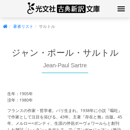
著者リスト
サルトル
ジャン・ポール・サルトル
Jean-Paul Sartre
生年：1905年
没年：1980年
フランスの作家・哲学者。パリ生まれ。1938年に小説『嘔吐』
で作家として注目を浴びる。43年、主著『存在と無』出版。45
年、メルロー=ポンティ、生涯の伴侶ボーヴォワールらと創刊
した雑誌「レ・タン・モデルヌ」で「アンガージュマン（政治