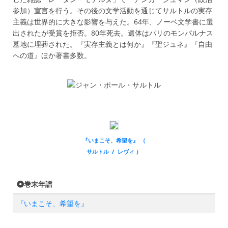
参加）宣言を行う。その後の文学活動を通じてサルトルの実存
主義は世界的に大きな影響を与えた。64年、ノーベ文学書に選
出されたが受賞を拒否。80年死去。遺体はパリのモンパルナス
墓地に埋葬された。『実存主義とは何か』『聖ジュネ』『自由
への道』ほか著書多数。
『いまこそ、希望を』 （
サルトル / レヴィ ）
巻末年譜
『いまこそ、希望を』