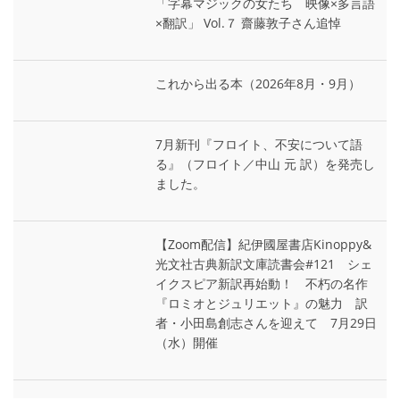
「字幕マジックの女たち 映像×多言語
×翻訳」 Vol.７ 齋藤敦子さん追悼
これから出る本（2026年8月・9月）
7月新刊『フロイト、不安について語
る』（フロイト／中山 元 訳）を発売し
ました。
【Zoom配信】紀伊國屋書店Kinoppy&
光文社古典新訳文庫読書会#121 シェ
イクスピア新訳再始動！ 不朽の名作
『ロミオとジュリエット』の魅力 訳
者・小田島創志さんを迎えて 7月29日
（水）開催