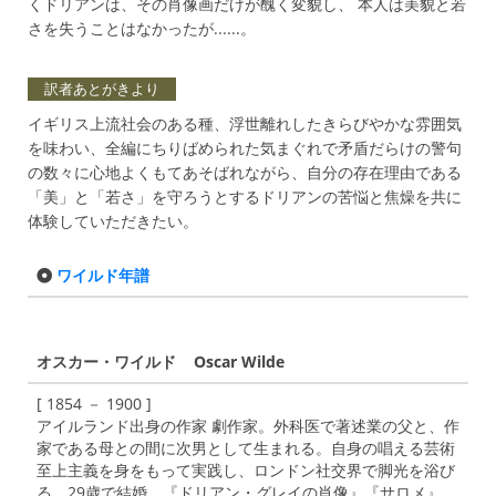
くドリアンは、その肖像画だけが醜く変貌し、 本人は美貌と若
さを失うことはなかったが......。
訳者あとがきより
イギリス上流社会のある種、浮世離れしたきらびやかな雰囲気
を味わい、全編にちりばめられた気まぐれで矛盾だらけの警句
の数々に心地よくもてあそばれながら、自分の存在理由である
「美」と「若さ」を守ろうとするドリアンの苦悩と焦燥を共に
体験していただきたい。
ワイルド年譜
オスカー・ワイルド Oscar Wilde
[ 1854 － 1900 ]
アイルランド出身の作家 劇作家。外科医で著述業の父と、作
家である母との間に次男として生まれる。自身の唱える芸術
至上主義を身をもって実践し、ロンドン社交界で脚光を浴び
る。29歳で結婚。『ドリアン・グレイの肖像』『サロメ』