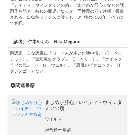
『レイディ・ウィンダミアの扇』『まじめが肝心』などの話
題作を発表し時代の寵児となるが、同性愛の罪で逮捕・投獄
される。出獄後フランスに渡るも、3年後の1900年、パリに
て客死。
［訳者］ 仁木めぐみ Niki Megumi
翻訳家。主な訳書に『ローマ人が歩いた地中海』（T・ペロ
テット）、『琥珀蒐集クラブ』（S・ベリー）、『ナイトク
ラブの罠』（H・ローウェル）、『悪魔のピクニック』（T・
グレスゴー）など。
関連書籍
まじめが肝心／レイディ・ウィンダ
ミアの扇
ワイルド
河合祥一郎 訳