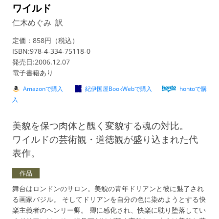
ワイルド
仁木めぐみ 訳
定価：858円（税込）
ISBN:978-4-334-75118-0
発売日:2006.12.07
電子書籍あり
Amazonで購入
紀伊国屋BookWebで購入
hontoで購
入
美貌を保つ肉体と醜く変貌する魂の対比。
ワイルドの芸術観・道徳観が盛り込まれた代
表作。
作品
舞台はロンドンのサロン。美貌の青年ドリアンと彼に魅了され
る画家バジル。 そしてドリアンを自分の色に染めようとする快
楽主義者のヘンリー卿。 卿に感化され、快楽に耽り堕落してい