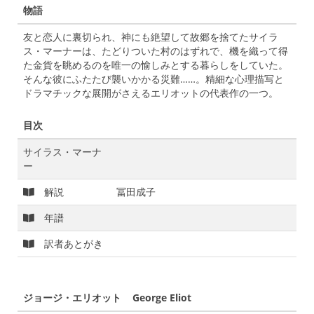
物語
友と恋人に裏切られ、神にも絶望して故郷を捨てたサイラ
ス・マーナーは、たどりついた村のはずれで、機を織って得
た金貨を眺めるのを唯一の愉しみとする暮らしをしていた。
そんな彼にふたたび襲いかかる災難……。精細な心理描写と
ドラマチックな展開がさえるエリオットの代表作の一つ。
目次
サイラス・マーナ
ー
解説
冨田成子
年譜
訳者あとがき
ジョージ・エリオット George Eliot