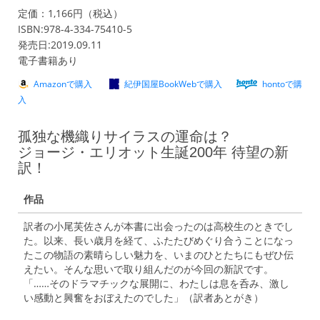
定価：1,166円（税込）
ISBN:978-4-334-75410-5
発売日:2019.09.11
電子書籍あり
Amazonで購入
紀伊国屋BookWebで購入
hontoで購
入
孤独な機織りサイラスの運命は？
ジョージ・エリオット生誕200年 待望の新
訳！
作品
訳者の小尾芙佐さんが本書に出会ったのは高校生のときでし
た。以来、長い歳月を経て、ふたたびめぐり合うことになっ
たこの物語の素晴らしい魅力を、いまのひとたちにもぜひ伝
えたい。そんな思いで取り組んだのが今回の新訳です。
「……そのドラマチックな展開に、わたしは息を呑み、激し
い感動と興奮をおぼえたのでした」（訳者あとがき）