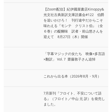
【Zoom配信】紀伊國屋書店Kinoppy&
光文社古典新訳文庫読書会#122 伯爵
を追いかけろ！ 刊行途中だからこそ
味わえる『モンテ゠クリスト伯』（全
６巻）の醍醐味 訳者・前山悠さんを
迎えて 8月27日（木）開催
「字幕マジックの女たち 映像×多言語
×翻訳」 Vol.７ 齋藤敦子さん追悼
これから出る本（2026年8月・9月）
7月新刊『フロイト、不安について語
る』（フロイト／中山 元 訳）を発売し
ました。