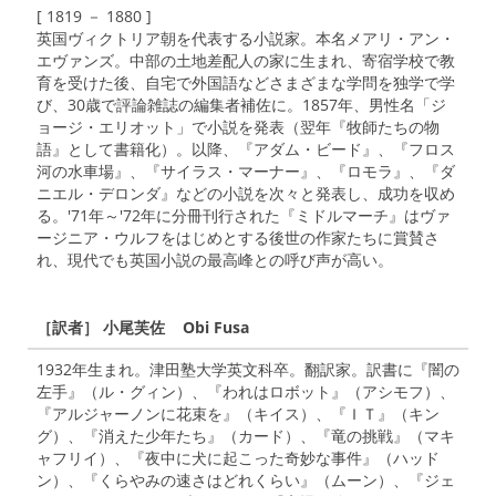
[ 1819 － 1880 ]
英国ヴィクトリア朝を代表する小説家。本名メアリ・アン・
エヴァンズ。中部の土地差配人の家に生まれ、寄宿学校で教
育を受けた後、自宅で外国語などさまざまな学問を独学で学
び、30歳で評論雑誌の編集者補佐に。1857年、男性名「ジ
ョージ・エリオット」で小説を発表（翌年『牧師たちの物
語』として書籍化）。以降、『アダム・ビード』、『フロス
河の水車場』、『サイラス・マーナー』、『ロモラ』、『ダ
ニエル・デロンダ』などの小説を次々と発表し、成功を収め
る。'71年～'72年に分冊刊行された『ミドルマーチ』はヴァ
ージニア・ウルフをはじめとする後世の作家たちに賞賛さ
れ、現代でも英国小説の最高峰との呼び声が高い。
［訳者］ 小尾芙佐 Obi Fusa
1932年生まれ。津田塾大学英文科卒。翻訳家。訳書に『闇の
左手』（ル・グィン）、『われはロボット』（アシモフ）、
『アルジャーノンに花束を』（キイス）、『ＩＴ』（キン
グ）、『消えた少年たち』（カード）、『竜の挑戦』（マキ
ャフリイ）、『夜中に犬に起こった奇妙な事件』（ハッド
ン）、『くらやみの速さはどれくらい』（ムーン）、『ジェ