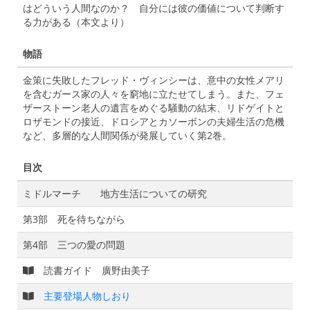
はどういう人間なのか？ 自分には彼の価値について判断す
る力がある（本文より）
物語
金策に失敗したフレッド・ヴィンシーは、意中の女性メアリ
を含むガース家の人々を窮地に立たせてしまう。また、フェ
ザーストーン老人の遺言をめぐる騒動の結末、リドゲイトと
ロザモンドの接近、ドロシアとカソーボンの夫婦生活の危機
など、多層的な人間関係が発展していく第2巻。
目次
ミドルマーチ 地方生活についての研究
第3部 死を待ちながら
第4部 三つの愛の問題
読書ガイド 廣野由美子
主要登場人物しおり