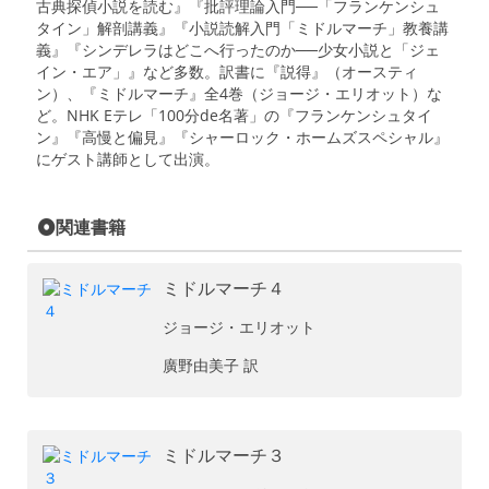
古典探偵小説を読む』『批評理論入門──「フランケンシュ
タイン」解剖講義』『小説読解入門「ミドルマーチ」教養講
義』『シンデレラはどこへ行ったのか──少女小説と「ジェ
イン・エア」』など多数。訳書に『説得』（オースティ
ン）、『ミドルマーチ』全4巻（ジョージ・エリオット）な
ど。NHK Eテレ「100分de名著」の『フランケンシュタイ
ン』『高慢と偏見』『シャーロック・ホームズスペシャル』
にゲスト講師として出演。
関連書籍
ミドルマーチ４
ジョージ・エリオット
廣野由美子 訳
ミドルマーチ３