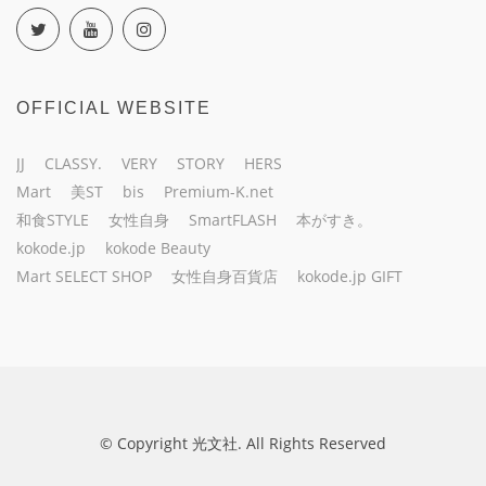
OFFICIAL WEBSITE
JJ
CLASSY.
VERY
STORY
HERS
Mart
美ST
bis
Premium-K.net
和食STYLE
女性自身
SmartFLASH
本がすき。
kokode.jp
kokode Beauty
Mart SELECT SHOP
女性自身百貨店
kokode.jp GIFT
© Copyright 光文社. All Rights Reserved