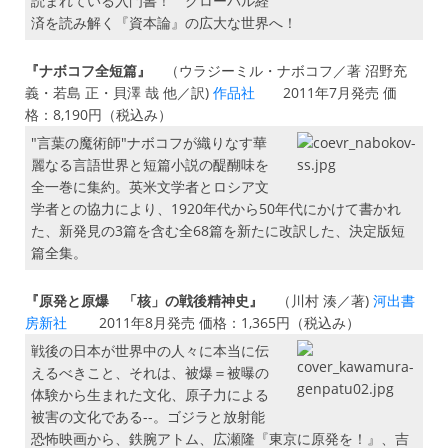
読まれている入門書！ グローバル経
済を読み解く『資本論』の広大な世界へ！
『ナボコフ全短篇』
（ウラジーミル・ナボコフ／著 沼野充
義・若島 正・貝澤 哉 他／訳)
作品社
2011年7月発売 価
格：8,190円（税込み）
"言葉の魔術師"ナボコフが織りなす華
麗なる言語世界と短篇小説の醍醐味を
全一巻に集約。英米文学者とロシア文
学者との協力により、1920年代から50年代にかけて書かれ
た、新発見の3篇を含む全68篇を新たに改訳した、決定版短
篇全集。
『原発と原爆 「核」の戦後精神史』
（川村 湊／著)
河出書
房新社
2011年8月発売 価格：1,365円（税込み）
戦後の日本が世界中の人々に本当に伝
えるべきこと、それは、被爆＝被曝の
体験から生まれた文化、原子力による
被害の文化である--。ゴジラと放射能
恐怖映画から、鉄腕アトム、広瀬隆『東京に原発を！』、吉