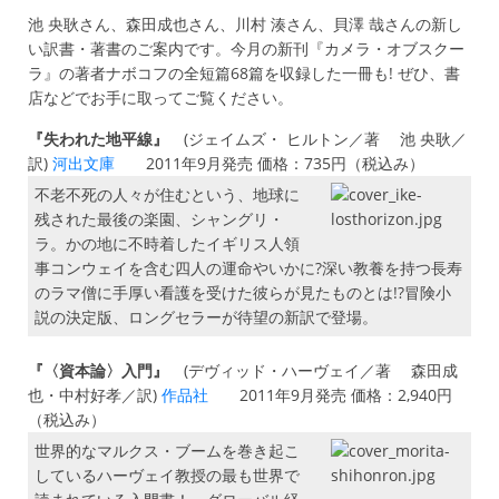
池 央耿さん、森田成也さん、川村 湊さん、貝澤 哉さんの新し
い訳書・著書のご案内です。今月の新刊『カメラ・オブスクー
ラ』の著者ナボコフの全短篇68篇を収録した一冊も! ぜひ、書
店などでお手に取ってご覧ください。
『失われた地平線』
(ジェイムズ・ ヒルトン／著 池 央耿／
訳)
河出文庫
2011年9月発売 価格：735円（税込み）
不老不死の人々が住むという、地球に
残された最後の楽園、シャングリ・
ラ。かの地に不時着したイギリス人領
事コンウェイを含む四人の運命やいかに?深い教養を持つ長寿
のラマ僧に手厚い看護を受けた彼らが見たものとは!?冒険小
説の決定版、ロングセラーが待望の新訳で登場。
『〈資本論〉入門』
(デヴィッド・ハーヴェイ／著 森田成
也・中村好孝／訳)
作品社
2011年9月発売 価格：2,940円
（税込み）
世界的なマルクス・ブームを巻き起こ
しているハーヴェイ教授の最も世界で