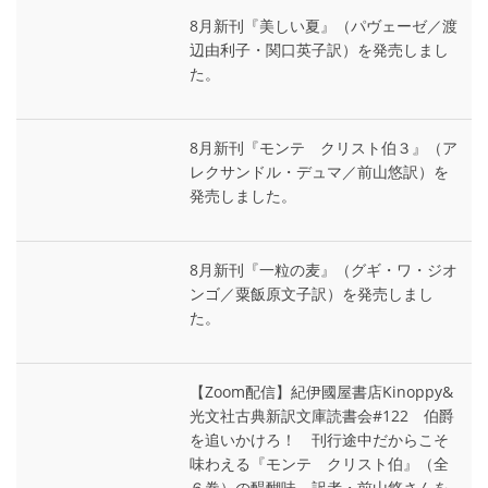
8月新刊『美しい夏』（パヴェーゼ／渡
辺由利子・関口英子訳）を発売しまし
た。
8月新刊『モンテ゠クリスト伯３』（ア
レクサンドル・デュマ／前山悠訳）を
発売しました。
8月新刊『一粒の麦』（グギ・ワ・ジオ
ンゴ／粟飯原文子訳）を発売しまし
た。
【Zoom配信】紀伊國屋書店Kinoppy&
光文社古典新訳文庫読書会#122 伯爵
を追いかけろ！ 刊行途中だからこそ
味わえる『モンテ゠クリスト伯』（全
６巻）の醍醐味 訳者・前山悠さんを