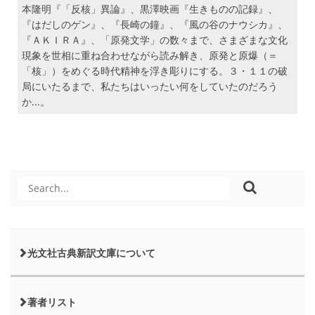
本隆明『「反核」異論』、黒澤映画『生きものの記録』、
『はだしのゲン』、『長崎の鐘』、『風の谷のナウシカ』、
『ＡＫＩＲＡ』、「原発文学」の数々まで、さまざまな文化
現象を世相に重ね合わせながら読み解き、原発と原爆（＝
「核」）をめぐる時代精神を浮き彫りにする。３・１１の破
局にいたるまで、私たちはいったい何をしていたのだろう
か...。
光文社古典新訳文庫について
著者リスト