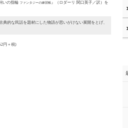
羊飼いの指輪
』（ロダーリ 関口英子／訳）を
ファンタジーの練習帳
古典的な民話を題材にした物語が思いがけない展開をとげ、
2円＋税)