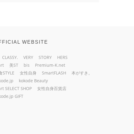
FFICIAL WEBSITE
CLASSY.
VERY
STORY
HERS
rt
美ST
bis
Premium-K.net
食STYLE
女性自身
SmartFLASH
本がすき。
kode.jp
kokode Beauty
rt SELECT SHOP
女性自身百貨店
kode.jp GIFT