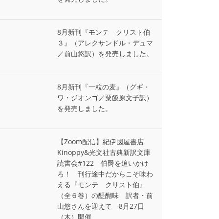
8月新刊『モンテ゠クリスト伯
３』（アレクサンドル・デュマ
／前山悠訳）を発売しました。
8月新刊『一粒の麦』（グギ・
ワ・ジオンゴ／粟飯原文子訳）
を発売しました。
【Zoom配信】紀伊國屋書店
Kinoppy&光文社古典新訳文庫
読書会#122 伯爵を追いかけ
ろ！ 刊行途中だからこそ味わ
える『モンテ゠クリスト伯』
（全６巻）の醍醐味 訳者・前
山悠さんを迎えて 8月27日
（木）開催