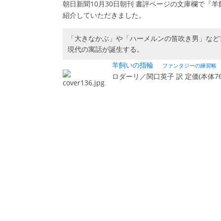
朝日新聞10月30日朝刊 書評ページの文庫欄で『
紹介していただきました。
「大きなかぶ」や「ハーメルンの笛吹き男」など
現代の寓話が誕生する。
羊飼いの指輪
ファンタジーの練習帳
ロダーリ／関口英子 訳 定価(本体76