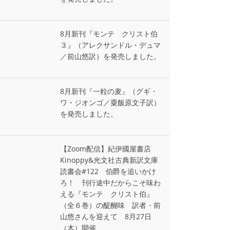
8月新刊『モンテ゠クリスト伯
３』（アレクサンドル・デュマ
／前山悠訳）を発売しました。
8月新刊『一粒の麦』（グギ・
ワ・ジオンゴ／粟飯原文子訳）
を発売しました。
【Zoom配信】紀伊國屋書店
Kinoppy&光文社古典新訳文庫
読書会#122 伯爵を追いかけ
ろ！ 刊行途中だからこそ味わ
える『モンテ゠クリスト伯』
（全６巻）の醍醐味 訳者・前
山悠さんを迎えて 8月27日
（木）開催