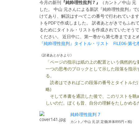
今月の新刊
『純粋理性批判７』
（カント／中山 元
した。 中山 元さんによる新訳『純粋理性批判』
けてあり、解説はすべてこの番号で行われていま
トをPDFで作成しました。 訳者あとがきでもふ
るためにタイトル・リストを作成されていたそうで
ください。 近日中に、第一巻から第七巻までまと
『純粋理性批判』タイトル・リスト FILE06-第七巻 (
《訳者あとがきより》
「ページの指示は紙の上の配置という偶然的な
一つの思考のブロックとして示した段落を指示
る。
読者はできればこの段落の番号とタイトルだけ
略)
そして本書を通読した後で、このリストを眺め
しいのだ。ぼくも昔、自分の理解をたしかめる
純粋理性批判 7
カント／中山 元 訳 定価(本体895円＋税)