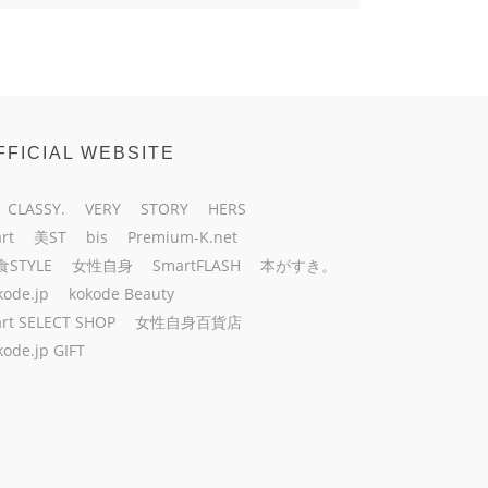
FFICIAL WEBSITE
CLASSY.
VERY
STORY
HERS
rt
美ST
bis
Premium-K.net
食STYLE
女性自身
SmartFLASH
本がすき。
kode.jp
kokode Beauty
rt SELECT SHOP
女性自身百貨店
kode.jp GIFT