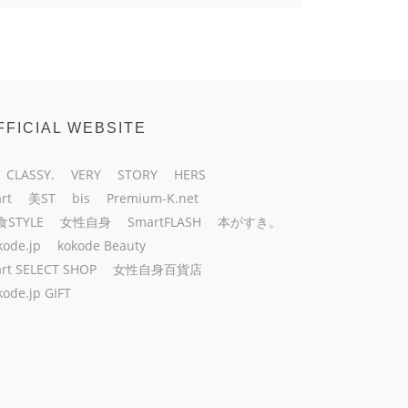
FFICIAL WEBSITE
CLASSY.
VERY
STORY
HERS
rt
美ST
bis
Premium-K.net
食STYLE
女性自身
SmartFLASH
本がすき。
kode.jp
kokode Beauty
rt SELECT SHOP
女性自身百貨店
kode.jp GIFT