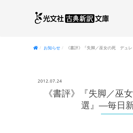
お知らせ
《書評》『失脚／巫女の死 デュレン
2012.07.24
《書評》『失脚／巫
選』―毎日新聞