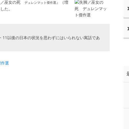
失脚／巫女の死
』（増
デュレンマット傑作選
ました。
3・11以後の日本の状況を思わずにはいられない寓話であ
傑作選