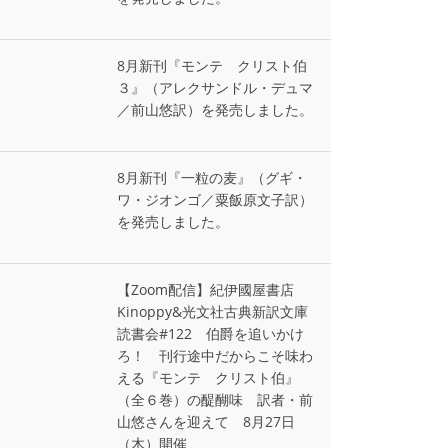
8月新刊『モンテ゠クリスト伯
３』（アレクサンドル・デュマ
／前山悠訳）を発売しました。
8月新刊『一粒の麦』（グギ・
ワ・ジオンゴ／粟飯原文子訳）
を発売しました。
【Zoom配信】紀伊國屋書店
Kinoppy&光文社古典新訳文庫
読書会#122 伯爵を追いかけ
ろ！ 刊行途中だからこそ味わ
える『モンテ゠クリスト伯』
（全６巻）の醍醐味 訳者・前
山悠さんを迎えて 8月27日
（木）開催