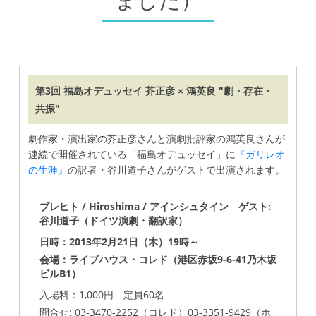
ました）
第3回 福島オデュッセイ 芥正彦 × 鴻英良 "劇・存在・
共振"
劇作家・演出家の芥正彦さんと演劇批評家の鴻英良さんが
連続で開催されている「福島オデュッセイ」に
『ガリレオ
の生涯』
の訳者・谷川道子さんがゲストで出演されます。
ブレヒト / Hiroshima / アインシュタイン ゲスト:
谷川道子（ドイツ演劇・翻訳家）
日時：2013年2月21日（木）19時～
会場：ライブハウス・コレド（港区赤坂9-6-41乃木坂
ビルB1）
入場料：1,000円 定員60名
問合せ: 03-3470-2252（コレド）03-3351-9429（ホ