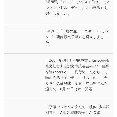
8月新刊『モンテ゠クリスト伯３』（ア
レクサンドル・デュマ／前山悠訳）を
発売しました。
8月新刊『一粒の麦』（グギ・ワ・ジオ
ンゴ／粟飯原文子訳）を発売しまし
た。
【Zoom配信】紀伊國屋書店Kinoppy&
光文社古典新訳文庫読書会#122 伯爵
を追いかけろ！ 刊行途中だからこそ
味わえる『モンテ゠クリスト伯』（全
６巻）の醍醐味 訳者・前山悠さんを
迎えて 8月27日（木）開催
「字幕マジックの女たち 映像×多言語
×翻訳」 Vol.７ 齋藤敦子さん追悼