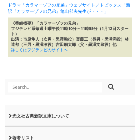
ドラマ「カラマーゾフの兄弟」ウェブサイト／トピックス「新
訳『カラマーゾフの兄弟』亀山郁夫先生が・・・」
《番組概要》「カラマーゾフの兄弟」
フジテレビ系毎週土曜午後11時10分～11時55分（1月12日スター
ト）
出演：市原隼人（次男・黒澤勲役）斎藤工（長男・黒澤満役）林
遣都（三男・黒澤涼役）吉田鋼太郎（父・黒澤文蔵役）他
詳しくはフジテレビのサイトへ
光文社古典新訳文庫について
著者リスト