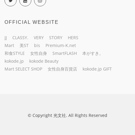
OFFICIAL WEBSITE
JJ
CLASSY.
VERY
STORY
HERS
Mart
美ST
bis
Premium-K.net
和食STYLE
女性自身
SmartFLASH
本がすき。
kokode.jp
kokode Beauty
Mart SELECT SHOP
女性自身百貨店
kokode.jp GIFT
© Copyright 光文社. All Rights Reserved