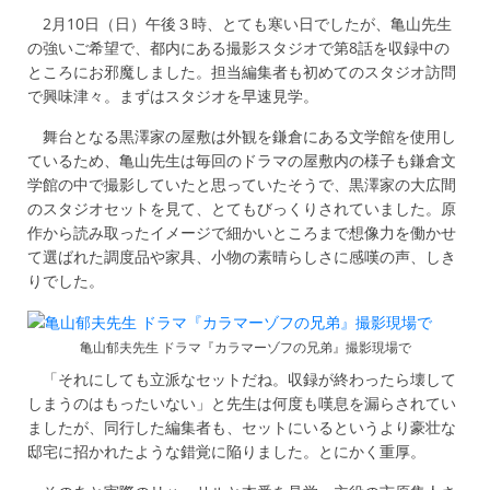
2月10日（日）午後３時、とても寒い日でしたが、亀山先生
の強いご希望で、都内にある撮影スタジオで第8話を収録中の
ところにお邪魔しました。担当編集者も初めてのスタジオ訪問
で興味津々。まずはスタジオを早速見学。
舞台となる黒澤家の屋敷は外観を鎌倉にある文学館を使用し
ているため、亀山先生は毎回のドラマの屋敷内の様子も鎌倉文
学館の中で撮影していたと思っていたそうで、黒澤家の大広間
のスタジオセットを見て、とてもびっくりされていました。原
作から読み取ったイメージで細かいところまで想像力を働かせ
て選ばれた調度品や家具、小物の素晴らしさに感嘆の声、しき
りでした。
亀山郁夫先生 ドラマ『カラマーゾフの兄弟』撮影現場で
「それにしても立派なセットだね。収録が終わったら壊して
しまうのはもったいない」と先生は何度も嘆息を漏らされてい
ましたが、同行した編集者も、セットにいるというより豪壮な
邸宅に招かれたような錯覚に陥りました。とにかく重厚。