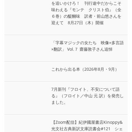
を追いかけろ！ 刊行途中だからこそ
味わえる『モンテ゠クリスト伯』（全
６巻）の醍醐味 訳者・前山悠さんを
迎えて 8月27日（木）開催
「字幕マジックの女たち 映像×多言語
×翻訳」 Vol.７ 齋藤敦子さん追悼
これから出る本（2026年8月・9月）
7月新刊『フロイト、不安について語
る』（フロイト／中山 元 訳）を発売し
ました。
【Zoom配信】紀伊國屋書店Kinoppy&
光文社古典新訳文庫読書会#121 シェ