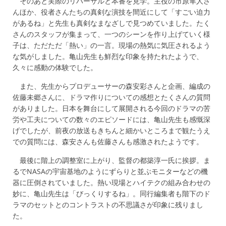
そのあと実際のリハーサルと本番を見学。主役の市原隼人さ
んほか、役者さんたちの真剣な演技を間近にして「すごい迫力
があるね」と先生も真剣なまなざしで見つめていました。たく
さんのスタッフが集まって、一つのシーンを作り上げていく様
子は、ただただ「熱い」の一言。現場の熱気に気圧されるよう
な気がしました。亀山先生も鮮烈な印象を持たれたようで、
久々に感動の体験でした。
また、先生からプロデューサーの森安彩さんと企画、編成の
佐藤未郷さんに、ドラマ作りについての感想とたくさんの質問
がありました。日本を舞台にして展開される今回のドラマの苦
労や工夫についての数々のエピソードには、亀山先生も感慨深
げでしたが、前夜の放送もきちんと細かいところまで観たうえ
での質問には、森安さんも佐藤さんも感激されたようです。
最後に階上の調整室に上がり、監督の都築淳一氏に挨拶。ま
るでNASAの宇宙基地のようにずらりと並ぶモニターなどの機
器に圧倒されていました。熱い現場とハイテクの組み合わせの
妙に、亀山先生は「びっくりするね」。同行編集者も階下のド
ラマのセットとのコントラストの不思議さが印象に残りまし
た。