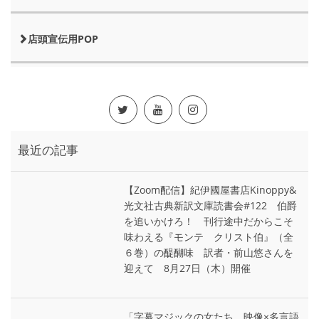
店頭宣伝用POP
最近の記事
【Zoom配信】紀伊國屋書店Kinoppy&
光文社古典新訳文庫読書会#122 伯爵
を追いかけろ！ 刊行途中だからこそ
味わえる『モンテ゠クリスト伯』（全
６巻）の醍醐味 訳者・前山悠さんを
迎えて 8月27日（木）開催
「字幕マジックの女たち 映像×多言語