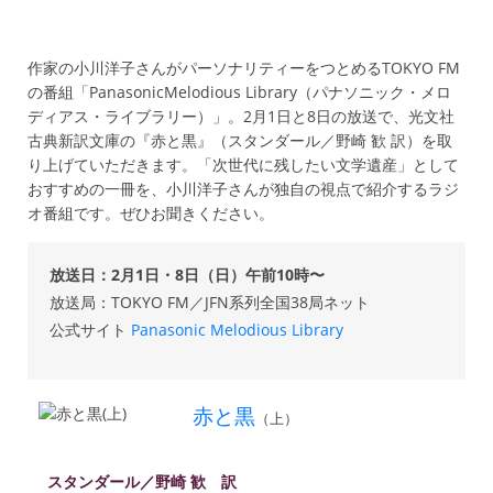
作家の小川洋子さんがパーソナリティーをつとめるTOKYO FM
の番組「PanasonicMelodious Library（パナソニック・メロ
ディアス・ライブラリー）」。2月1日と8日の放送で、光文社
古典新訳文庫の『赤と黒』（スタンダール／野崎 歓 訳）を取
り上げていただきます。「次世代に残したい文学遺産」として
おすすめの一冊を、小川洋子さんが独自の視点で紹介するラジ
オ番組です。ぜひお聞きください。
放送日：2月1日・8日（日）午前10時〜
放送局：TOKYO FM／JFN系列全国38局ネット
公式サイト
Panasonic Melodious Library
赤と黒
（上）
スタンダール／野崎 歓 訳