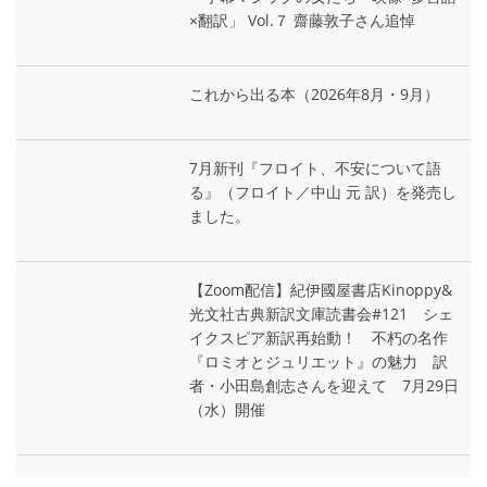
×翻訳」 Vol.７ 齋藤敦子さん追悼
これから出る本（2026年8月・9月）
7月新刊『フロイト、不安について語
る』（フロイト／中山 元 訳）を発売し
ました。
【Zoom配信】紀伊國屋書店Kinoppy&
光文社古典新訳文庫読書会#121 シェ
イクスピア新訳再始動！ 不朽の名作
『ロミオとジュリエット』の魅力 訳
者・小田島創志さんを迎えて 7月29日
（水）開催