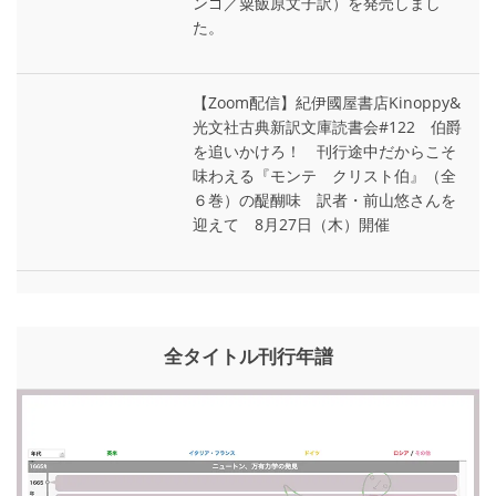
ンゴ／粟飯原文子訳）を発売しまし
た。
【Zoom配信】紀伊國屋書店Kinoppy&
光文社古典新訳文庫読書会#122 伯爵
を追いかけろ！ 刊行途中だからこそ
味わえる『モンテ゠クリスト伯』（全
６巻）の醍醐味 訳者・前山悠さんを
迎えて 8月27日（木）開催
全タイトル刊行年譜