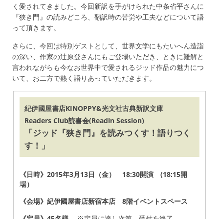
く愛されてきました。今回新訳を手がけられた中条省平さんに
『狭き門』の読みどころ、翻訳時の苦労や工夫などについて語
って頂きます。
さらに、今回は特別ゲストとして、世界文学にもたいへん造詣
の深い、作家の辻原登さんにもご登場いただき、ときに難解と
言われながらも今なお世界中で愛されるジッド作品の魅力につ
いて、お二方で熱く語りあっていただきます。
紀伊國屋書店KINOPPY&光文社古典新訳文庫
Readers Club読書会(Readin Session)
「ジッド『狭き門』を読みつくす！語りつく
す！」
《日時》2015年3月13日（金） 18:30開演 (18:15開
場）
《会場》紀伊國屋書店新宿本店 8階イベントスペース
《定員》45名様
※定員に達し次第、受付を終了