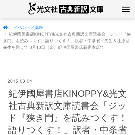
イベント／講座
紀伊國屋書店KINOPPY&光文社古典新訳文庫読書会「ジッド『狭
き門』を読みつくす！語りつくす！」訳者・中条省平先生＆辻原登
先生を迎えて 3月13日（金）紀伊国屋書店新宿本店で
2015.03.04
紀伊國屋書店KINOPPY&光文
社古典新訳文庫読書会「ジッ
ド『狭き門』を読みつくす！
語りつくす！」訳者・中条省