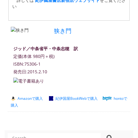
詳しくは
紀伊國屋書店新宿店ウェブサイト
をご覧くださ
い
狭き門
ジッド／中条省平・中条志穂 訳
定価(本体 980円＋税)
ISBN:75306-1
発売日:2015.2.10
Amazonで購入
紀伊国屋BookWebで購入
hontoで
購入