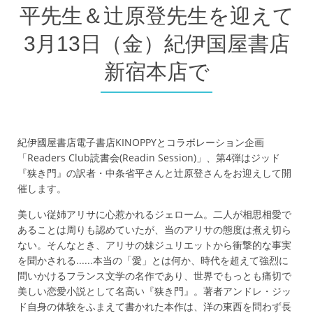
平先生＆辻原登先生を迎えて
3月13日（金）紀伊国屋書店
新宿本店で
紀伊國屋書店電子書店KINOPPYとコラボレーション企画
「Readers Club読書会(Readin Session)」、第4弾はジッド
『狭き門』の訳者・中条省平さんと辻原登さんをお迎えして開
催します。
美しい従姉アリサに心惹かれるジェローム。二人が相思相愛で
あることは周りも認めていたが、当のアリサの態度は煮え切ら
ない。そんなとき、アリサの妹ジュリエットから衝撃的な事実
を聞かされる......本当の「愛」とは何か、時代を超えて強烈に
問いかけるフランス文学の名作であり、世界でもっとも痛切で
美しい恋愛小説として名高い『狭き門』。著者アンドレ・ジッ
ド自身の体験をふまえて書かれた本作は、洋の東西を問わず長