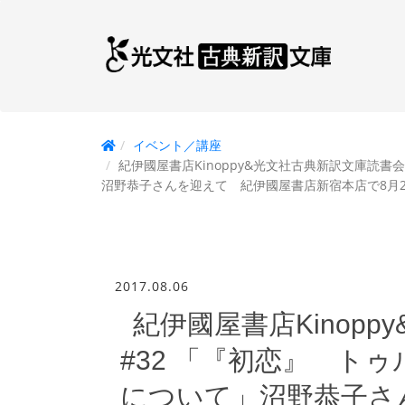
イベント／講座
紀伊國屋書店Kinoppy&光文社古典新訳文庫読書
沼野恭子さんを迎えて 紀伊國屋書店新宿本店で8月2
2017.08.06
紀伊國屋書店Kinop
#32 「『初恋』 ト
について」沼野恭子さ