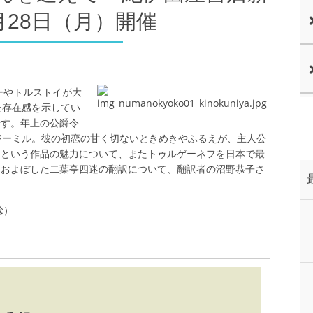
月28日（月）開催
ーやトルストイが大
た存在感を示してい
です。年上の公爵令
ジーミル。彼の初恋の甘く切ないときめきやふるえが、主人公
』という作品の魅力について、またトゥルゲーネフを日本で最
をおよぼした二葉亭四迷の翻訳について、翻訳者の沼野恭子さ
稔）