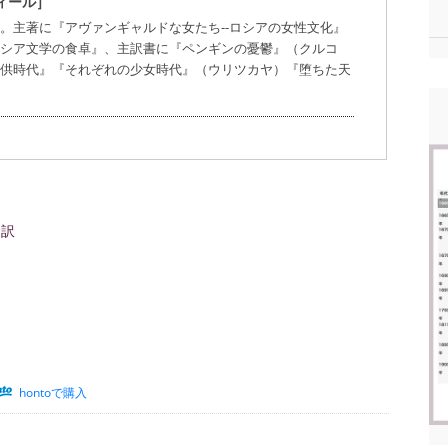
ィール］
。主著に『アヴァンギャルドな女たち--ロシアの女性文化』
シア文学の食卓』、主訳書に『ペンギンの憂鬱』（クルコ
供時代』『それぞれの少女時代』（ウリツカヤ）『堕ちた天
 訳
hontoで購入