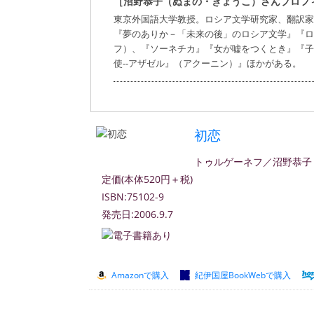
［沼野恭子（ぬまの・きょうこ）さんプロフ
東京外国語大学教授。ロシア文学研究家、翻訳家
『夢のありか－「未来の後」のロシア文学』『ロ
フ）、『ソーネチカ』『女が嘘をつくとき』『子
使--アザゼル』（アクーニン）』ほかがある。
初恋
トゥルゲーネフ／沼野恭子
定価(本体520円＋税)
ISBN:75102-9
発売日:2006.9.7
Amazonで購入
紀伊国屋BookWebで購入