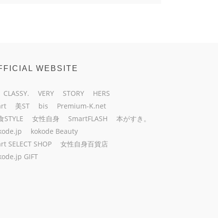
FFICIAL WEBSITE
CLASSY.
VERY
STORY
HERS
rt
美ST
bis
Premium-K.net
食STYLE
女性自身
SmartFLASH
本がすき。
kode.jp
kokode Beauty
rt SELECT SHOP
女性自身百貨店
kode.jp GIFT