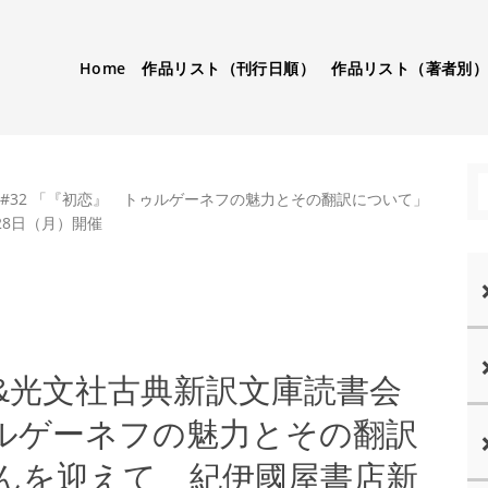
Home
作品リスト（刊行日順）
作品リスト（著者別
会#32 「『初恋』 トゥルゲーネフの魅力とその翻訳について」
8日（月）開催
py&光文社古典新訳文庫読書会
ゥルゲーネフの魅力とその翻訳
んを迎えて 紀伊國屋書店新