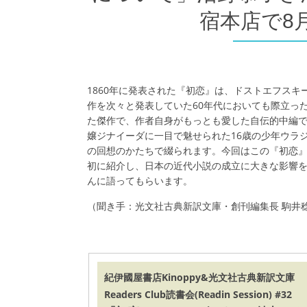
宿本店で8
1860年に発表された『初恋』は、ドストエフスキ
作を次々と発表していた60年代においても際立っ
た傑作で、作者自身がもっとも愛した自伝的中編
嬢ジナイーダに一目で魅せられた16歳の少年ウラ
の回想のかたちで綴られます。今回はこの『初恋
初に紹介し、日本の近代小説の成立に大きな影響
んに語ってもらいます。
（聞き手：光文社古典新訳文庫・創刊編集長 駒井
紀伊國屋書店Kinoppy&光文社古典新訳文庫
Readers Club読書会(Readin Session) #32