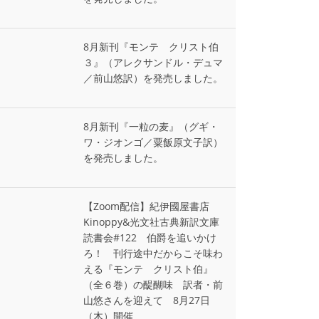
8月新刊『モンテ゠クリスト伯
３』（アレクサンドル・デュマ
／前山悠訳）を発売しました。
8月新刊『一粒の麦』（グギ・
ワ・ジオンゴ／粟飯原文子訳）
を発売しました。
【Zoom配信】紀伊國屋書店
Kinoppy&光文社古典新訳文庫
読書会#122 伯爵を追いかけ
ろ！ 刊行途中だからこそ味わ
える『モンテ゠クリスト伯』
（全６巻）の醍醐味 訳者・前
山悠さんを迎えて 8月27日
（木）開催