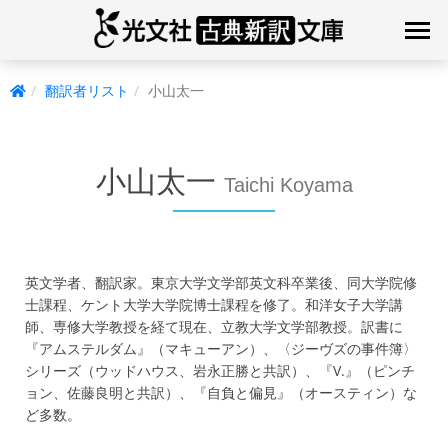
翻訳者リスト
小山太一
小山太一
Taichi Koyama
英文学者、翻訳家。東京大学文学部英文科卒業後、同大学院修
士課程、ケント大学大学院博士課程を修了。和洋女子大学講
師、専修大学教授を経て現在、立教大学文学部教授。訳書に
『アムステルダム』（マキューアン）、〈ジーヴズの事件簿〉
シリーズ（ウッドハウス、岩永正勝と共訳）、『V.』（ピンチ
ョン、佐藤良明と共訳）、『自負と偏見』（オースティン）な
ど多数。