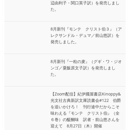
辺由利子・関口英子訳）を発売しまし
た。
8月新刊『モンテ゠クリスト伯３』（ア
レクサンドル・デュマ／前山悠訳）を
発売しました。
8月新刊『一粒の麦』（グギ・ワ・ジオ
ンゴ／粟飯原文子訳）を発売しまし
た。
【Zoom配信】紀伊國屋書店Kinoppy&
光文社古典新訳文庫読書会#122 伯爵
を追いかけろ！ 刊行途中だからこそ
味わえる『モンテ゠クリスト伯』（全
６巻）の醍醐味 訳者・前山悠さんを
迎えて 8月27日（木）開催