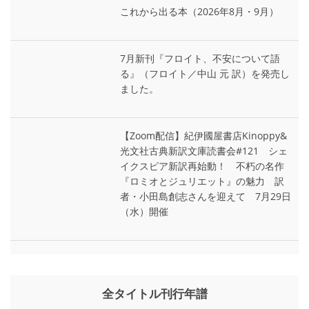
これから出る本（2026年8月・9月）
7月新刊『フロイト、不安について語
る』（フロイト／中山 元 訳）を発売し
ました。
【Zoom配信】紀伊國屋書店Kinoppy&
光文社古典新訳文庫読書会#121 シェ
イクスピア新訳再始動！ 不朽の名作
『ロミオとジュリエット』の魅力 訳
者・小田島創志さんを迎えて 7月29日
（水）開催
全タイトル刊行年譜