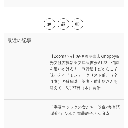
最近の記事
【Zoom配信】紀伊國屋書店Kinoppy&
光文社古典新訳文庫読書会#122 伯爵
を追いかけろ！ 刊行途中だからこそ
味わえる『モンテ゠クリスト伯』（全
６巻）の醍醐味 訳者・前山悠さんを
迎えて 8月27日（木）開催
「字幕マジックの女たち 映像×多言語
×翻訳」 Vol.７ 齋藤敦子さん追悼