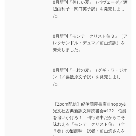
8月新刊『美しい夏』（パヴェーゼ／渡
辺由利子・関口英子訳）を発売しまし
た。
8月新刊『モンテ゠クリスト伯３』（ア
レクサンドル・デュマ／前山悠訳）を
発売しました。
8月新刊『一粒の麦』（グギ・ワ・ジオ
ンゴ／粟飯原文子訳）を発売しまし
た。
【Zoom配信】紀伊國屋書店Kinoppy&
光文社古典新訳文庫読書会#122 伯爵
を追いかけろ！ 刊行途中だからこそ
味わえる『モンテ゠クリスト伯』（全
６巻）の醍醐味 訳者・前山悠さんを