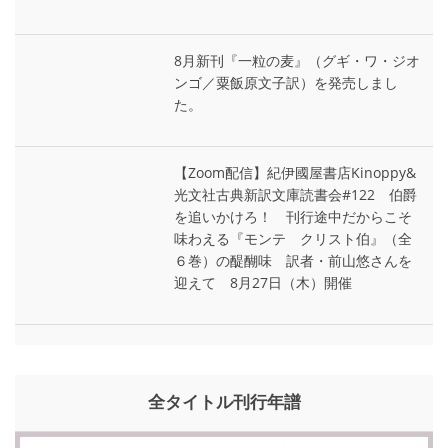
8月新刊『一粒の麦』（グギ・ワ・ジオ
ンゴ／粟飯原文子訳）を発売しまし
た。
【Zoom配信】紀伊國屋書店Kinoppy&
光文社古典新訳文庫読書会#122 伯爵
を追いかけろ！ 刊行途中だからこそ
味わえる『モンテ゠クリスト伯』（全
６巻）の醍醐味 訳者・前山悠さんを
迎えて 8月27日（木）開催
全タイトル刊行年譜