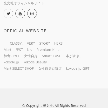
光文社オフィシャルサイト
OFFICIAL WEBSITE
JJ
CLASSY.
VERY
STORY
HERS
Mart
美ST
bis
Premium-K.net
和食STYLE
女性自身
SmartFLASH
本がすき。
kokode.jp
kokode Beauty
Mart SELECT SHOP
女性自身百貨店
kokode.jp GIFT
© Copyright 光文社. All Rights Reserved