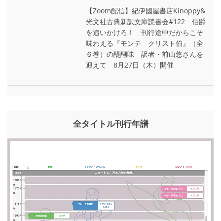
【Zoom配信】紀伊國屋書店Kinoppy&
光文社古典新訳文庫読書会#122 伯爵
を追いかけろ！ 刊行途中だからこそ
味わえる『モンテ゠クリスト伯』（全
６巻）の醍醐味 訳者・前山悠さんを
迎えて 8月27日（木）開催
全タイトル刊行年譜