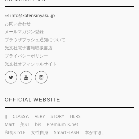
info@kotensinyaku.jp
お問い合わせ
メールマガジン登録
ブラウザプッシュ通知について
光文社電子書籍取扱書店
プライバシーポリシー
光文社オフィシャルサイト
OFFICIAL WEBSITE
JJ
CLASSY.
VERY
STORY
HERS
Mart
美ST
bis
Premium-K.net
和食STYLE
女性自身
SmartFLASH
本がすき。