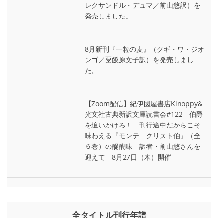
レクサンドル・デュマ／前山悠訳）を
発売しました。
8月新刊『一粒の麦』（グギ・ワ・ジオ
ンゴ／粟飯原文子訳）を発売しまし
た。
【Zoom配信】紀伊國屋書店Kinoppy&
光文社古典新訳文庫読書会#122 伯爵
を追いかけろ！ 刊行途中だからこそ
味わえる『モンテ゠クリスト伯』（全
６巻）の醍醐味 訳者・前山悠さんを
迎えて 8月27日（木）開催
全タイトル刊行年譜