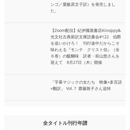
ンゴ／粟飯原文子訳）を発売しまし
た。
【Zoom配信】紀伊國屋書店Kinoppy&
光文社古典新訳文庫読書会#122 伯爵
を追いかけろ！ 刊行途中だからこそ
味わえる『モンテ゠クリスト伯』（全
６巻）の醍醐味 訳者・前山悠さんを
迎えて 8月27日（木）開催
「字幕マジックの女たち 映像×多言語
×翻訳」 Vol.７ 齋藤敦子さん追悼
全タイトル刊行年譜