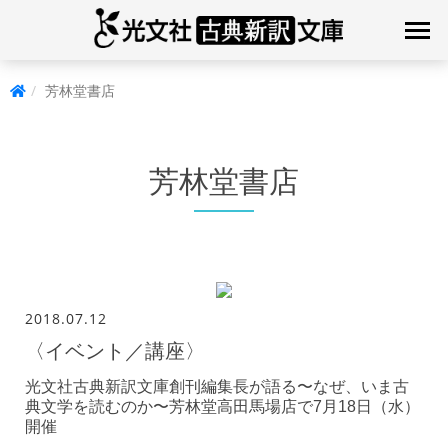
芳林堂書店
芳林堂書店
2018.07.12
〈イベント／講座〉
光文社古典新訳文庫創刊編集長が語る〜なぜ、いま古
典文学を読むのか〜芳林堂高田馬場店で7月18日（水）
開催