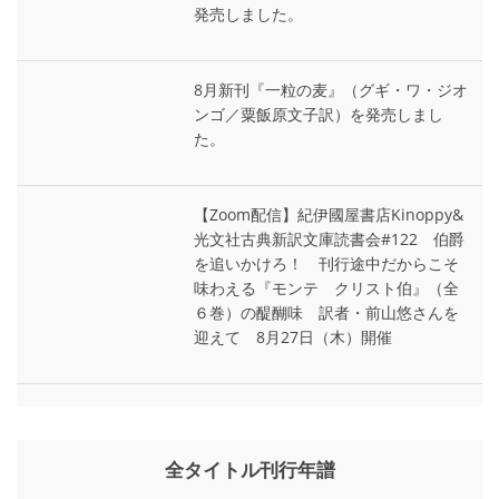
発売しました。
8月新刊『一粒の麦』（グギ・ワ・ジオ
ンゴ／粟飯原文子訳）を発売しまし
た。
【Zoom配信】紀伊國屋書店Kinoppy&
光文社古典新訳文庫読書会#122 伯爵
を追いかけろ！ 刊行途中だからこそ
味わえる『モンテ゠クリスト伯』（全
６巻）の醍醐味 訳者・前山悠さんを
迎えて 8月27日（木）開催
全タイトル刊行年譜