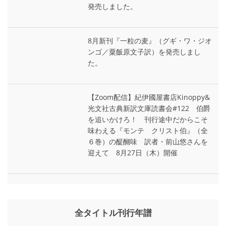
発売しました。
8月新刊『一粒の麦』（グギ・ワ・ジオ
ンゴ／粟飯原文子訳）を発売しまし
た。
【Zoom配信】紀伊國屋書店Kinoppy&
光文社古典新訳文庫読書会#122 伯爵
を追いかけろ！ 刊行途中だからこそ
味わえる『モンテ゠クリスト伯』（全
６巻）の醍醐味 訳者・前山悠さんを
迎えて 8月27日（木）開催
全タイトル刊行年譜