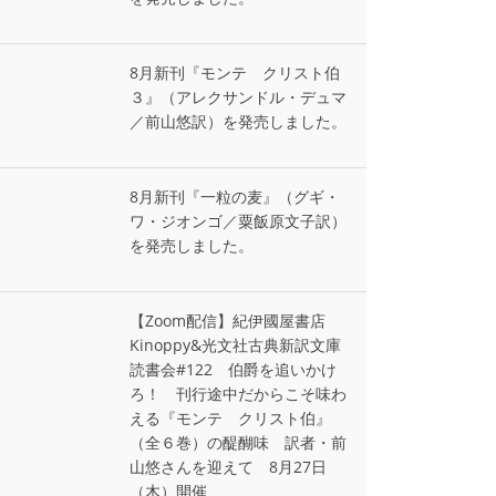
8月新刊『モンテ゠クリスト伯
３』（アレクサンドル・デュマ
／前山悠訳）を発売しました。
8月新刊『一粒の麦』（グギ・
ワ・ジオンゴ／粟飯原文子訳）
を発売しました。
【Zoom配信】紀伊國屋書店
Kinoppy&光文社古典新訳文庫
読書会#122 伯爵を追いかけ
ろ！ 刊行途中だからこそ味わ
える『モンテ゠クリスト伯』
（全６巻）の醍醐味 訳者・前
山悠さんを迎えて 8月27日
（木）開催