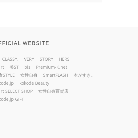
FFICIAL WEBSITE
CLASSY.
VERY
STORY
HERS
rt
美ST
bis
Premium-K.net
食STYLE
女性自身
SmartFLASH
本がすき。
kode.jp
kokode Beauty
rt SELECT SHOP
女性自身百貨店
kode.jp GIFT