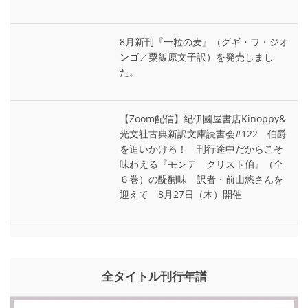
8月新刊『一粒の麦』（グギ・ワ・ジオ
ンゴ／粟飯原文子訳）を発売しまし
た。
【Zoom配信】紀伊國屋書店Kinoppy&
光文社古典新訳文庫読書会#122 伯爵
を追いかけろ！ 刊行途中だからこそ
味わえる『モンテ゠クリスト伯』（全
６巻）の醍醐味 訳者・前山悠さんを
迎えて 8月27日（木）開催
全タイトル刊行年譜