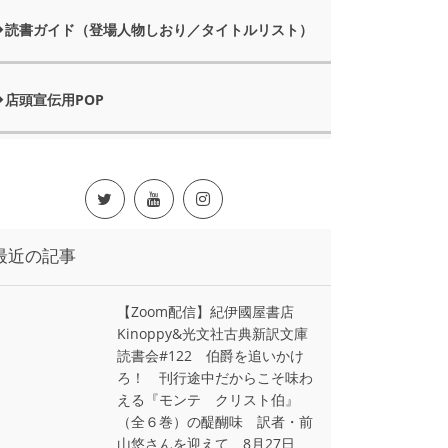
読書ガイド（登場人物しおり／タイトルリスト）
店頭宣伝用POP
最近の記事
【Zoom配信】紀伊國屋書店
Kinoppy&光文社古典新訳文庫
読書会#122 伯爵を追いかけ
ろ！ 刊行途中だからこそ味わ
える『モンテ゠クリスト伯』
（全６巻）の醍醐味 訳者・前
山悠さんを迎えて 8月27日