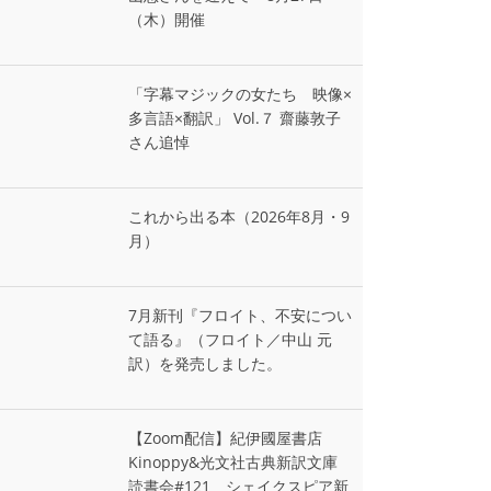
（木）開催
「字幕マジックの女たち 映像×
多言語×翻訳」 Vol.７ 齋藤敦子
さん追悼
これから出る本（2026年8月・9
月）
7月新刊『フロイト、不安につい
て語る』（フロイト／中山 元
訳）を発売しました。
【Zoom配信】紀伊國屋書店
Kinoppy&光文社古典新訳文庫
読書会#121 シェイクスピア新