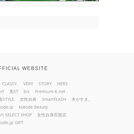
FFICIAL WEBSITE
CLASSY.
VERY
STORY
HERS
rt
美ST
bis
Premium-K.net
食STYLE
女性自身
SmartFLASH
本がすき。
kode.jp
kokode Beauty
rt SELECT SHOP
女性自身百貨店
kode.jp GIFT