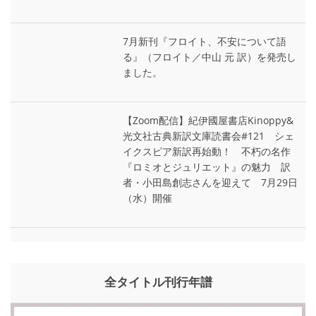
7月新刊『フロイト、不安について語
る』（フロイト／中山 元 訳）を発売し
ました。
【Zoom配信】紀伊國屋書店Kinoppy&
光文社古典新訳文庫読書会#121 シェ
イクスピア新訳再始動！ 不朽の名作
『ロミオとジュリエット』の魅力 訳
者・小田島創志さんを迎えて 7月29日
（水）開催
全タイトル刊行年譜