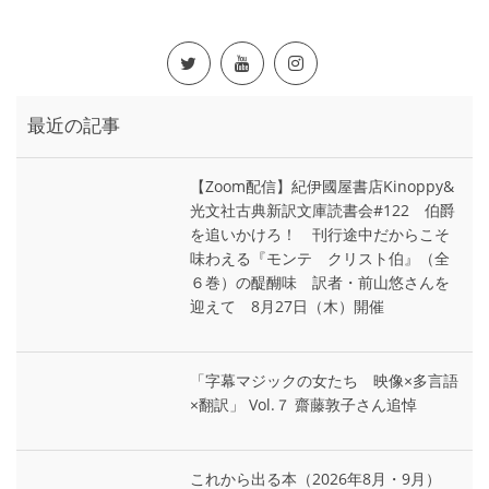
最近の記事
【Zoom配信】紀伊國屋書店Kinoppy&
光文社古典新訳文庫読書会#122 伯爵
を追いかけろ！ 刊行途中だからこそ
味わえる『モンテ゠クリスト伯』（全
６巻）の醍醐味 訳者・前山悠さんを
迎えて 8月27日（木）開催
「字幕マジックの女たち 映像×多言語
×翻訳」 Vol.７ 齋藤敦子さん追悼
これから出る本（2026年8月・9月）