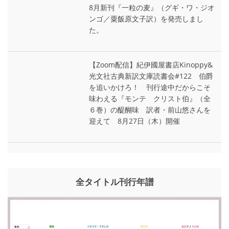
8月新刊『一粒の麦』（グギ・ワ・ジオ
ンゴ／粟飯原文子訳）を発売しまし
た。
【Zoom配信】紀伊國屋書店Kinoppy&
光文社古典新訳文庫読書会#122 伯爵
を追いかけろ！ 刊行途中だからこそ
味わえる『モンテ゠クリスト伯』（全
６巻）の醍醐味 訳者・前山悠さんを
迎えて 8月27日（木）開催
全タイトル刊行年譜